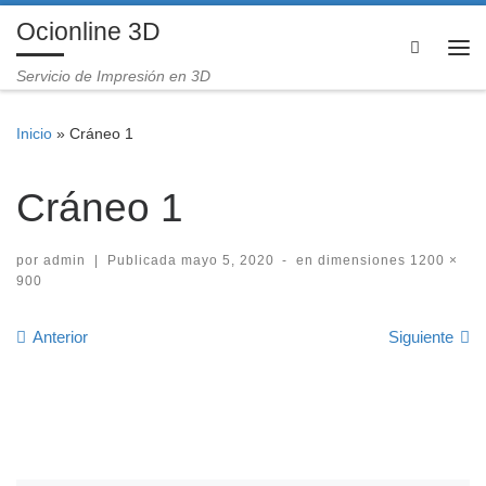
Ocionline 3D
Saltar al contenido
Search
Me
Servicio de Impresión en 3D
Inicio
»
Cráneo 1
Cráneo 1
por
admin
|
Publicada
mayo 5, 2020
-
en dimensiones
1200 ×
900
Navegación de imágenes
Anterior
Siguiente